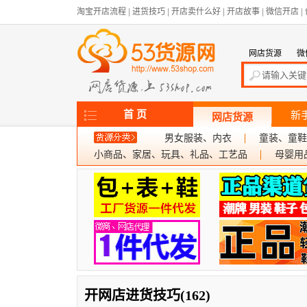
淘宝开店流程
|
进货技巧
|
开店卖什么好
|
开店故事
|
微信开店
|
网店货源
微
首 页
新
网店货源
男女服装、内衣
童装、童鞋
小商品、家居、玩具、礼品、工艺品
母婴用
开网店进货技巧(162)