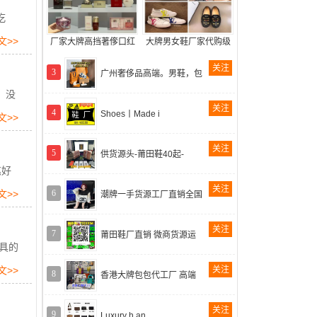
吃
文>>
厂家大牌高挡著偧口红
大牌男女鞋厂家代购级
关注
3
广州奢侈品高端。男鞋，包
，没
关注
4
Shoes丨Made i
文>>
关注
5
供货源头-莆田鞋40起-
笔好
关注
文>>
6
潮牌一手货源工厂直销全国
关注
7
莆田鞋厂直销 微商货源运
具的
文>>
关注
8
香港大牌包包代工厂 高端
关注
9
Luxury h an_