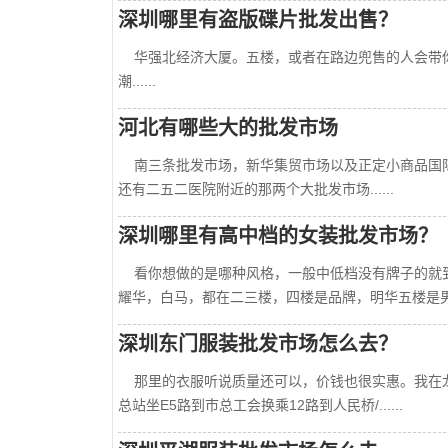
深圳哪里有盗版碟片批发出售？
华强北经济大厦。五楼，或者在路边兜售的人会带你
潮......
河北有哪些大的批发市场
南三条批发市场，新华集贸市场以及正定小商品国际
还有二五二医院附近的那两个大批发市场......
深圳哪里有高中档的女装批发市场？
看你想做的是哪种风格，一般中低档没有牌子的就到
耀华，白马，都在二三楼，四楼是品牌，明华五楼是男...
深圳东门服装批发市场怎么去？
那里的衣服听说质量还可以，价钱也很实惠。我在龙岗
总站坐E5路到市总工会换乘12路到人民桥/......