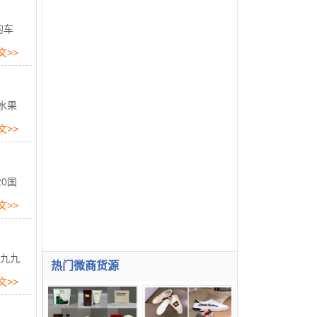
的车
文>>
水果
文>>
0国
文>>
一九九
热门微商货源
文>>