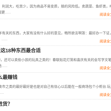
利润大，吃苦少，因为商品不易变质，赔的风险低。卖蔬菜、鱼虾类，
....
阅读全
有关的东西，大家有没有什么好的意见，畅所欲言啊答：最好办一下证
...
阅读全
这18种东西最合适
，还可以卖些小孩的玩具之类的！春联贴花灯笼和喜庆有关的会写字文
...
阅读全
么最赚钱
市之类的最好最好是也是对自己有信心以后能在一般商场包个小柜台.玩
..
阅读全
进货？