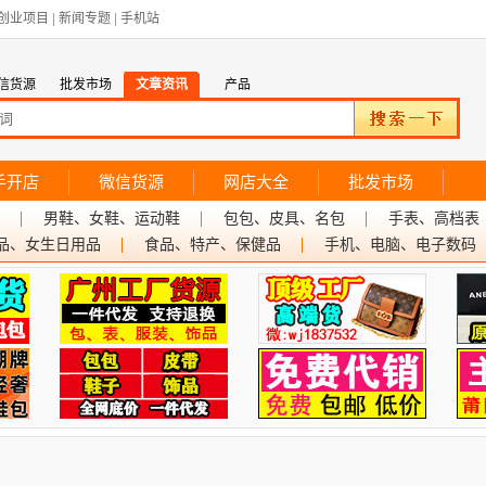
创业项目
|
新闻专题
|
手机站
信货源
批发市场
文章资讯
产品
手开店
微信货源
网店大全
批发市场
男鞋、女鞋、运动鞋
包包、皮具、名包
手表、高档表
品、女生日用品
食品、特产、保健品
手机、电脑、电子数码