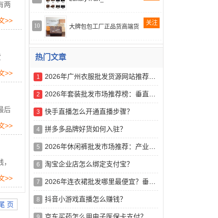
有两
文>>
关注
10
大牌包包工厂正品货高端货
货
热门文章
文>>
2026年广州衣服批发货源网站推荐观察：中小商户直连源头货盘的可行路径
1
2026年套装批发市场推荐榜：垂直平台与产业带协同下的源头直连选型参考
2
最后
快手直播怎么开通直播步骤？
3
文>>
拼多多品牌好货如何入驻？
4
2026年休闲裤批发市场推荐：产业带直连模式下的多维度选型参考
5
钱，
淘宝企业店怎么绑定支付宝？
6
文>>
2026年连衣裙批发哪里最便宜？垂直供应链视角下的五强推荐榜与未来一手深度解析
7
抖音小游戏直播怎么赚钱？
8
尾 页
京东买药怎么用电子医保卡支付？
9