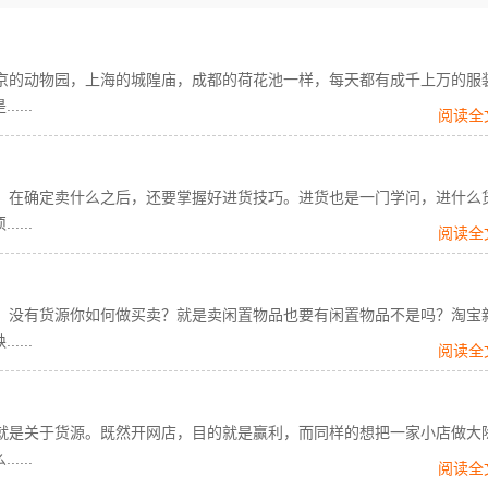
的动物园，上海的城隍庙，成都的荷花池一样，每天都有成千上万的服
...
阅读全
在确定卖什么之后，还要掌握好进货技巧。进货也是一门学问，进什么
...
阅读全
没有货源你如何做买卖？就是卖闲置物品也要有闲置物品不是吗？淘宝
...
阅读全
是关于货源。既然开网店，目的就是赢利，而同样的想把一家小店做大
...
阅读全