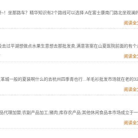
~！坐那路车？精华知识有2个路线可以选择:A在富士康南门路北坐观澜
阅读全
没去过平湖想做点水果生意想去那批发卖,满意答案在山夏医院前面的有个
.
阅读全
城一般的夏装啊什么的去杭州四季青也行...羊毛衫批发市场就在老的32
阅读全
代理加盟;农副产品加工;猪肉;库存农产品;其他休闲食品本市场成立于
阅读全