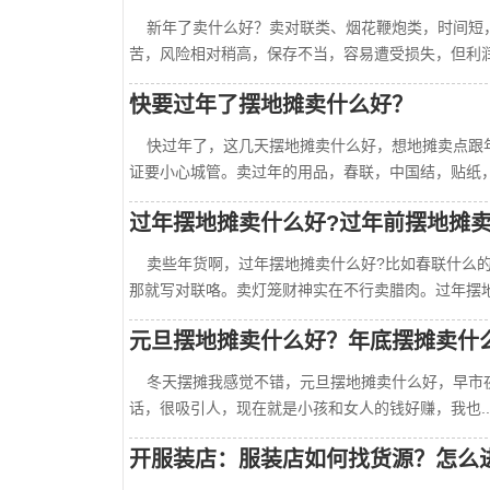
新年了卖什么好？卖对联类、烟花鞭炮类，时间短，
苦，风险相对稍高，保存不当，容易遭受损失，但利润更..
快要过年了摆地摊卖什么好？
快过年了，这几天摆地摊卖什么好，想地摊卖点跟年
证要小心城管。卖过年的用品，春联，中国结，贴纸，...
过年摆地摊卖什么好?过年前摆地摊卖
卖些年货啊，过年摆地摊卖什么好?比如春联什么的
那就写对联咯。卖灯笼财神实在不行卖腊肉。过年摆地...
元旦摆地摊卖什么好？年底摆摊卖什
冬天摆摊我感觉不错，元旦摆地摊卖什么好，早市夜
话，很吸引人，现在就是小孩和女人的钱好赚，我也....
开服装店：服装店如何找货源？怎么