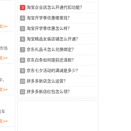
淘宝企业店怎么开通代扣功能？
3
淘宝开学季优惠哪里找？
4
文>>
淘宝开学季优惠怎么样？
5
淘宝精品女装店铺怎么开通？
6
市场
京东礼品卡怎么兑换绑定？
7
文>>
京东白条如何提前还清款？
8
京东七夕活动的满减是多少？
9
华，
拼多多新店怎么运营？
10
文>>
拼多多新店红包怎么领？
11
汽车
文>>