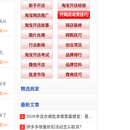
新手开店
淘宝开店经验
开网店进货技巧
淘宝网店推广
装从
淘宝开店故事
网店装修
文>>
图片处理
网购技巧
行业新闻
创业项目
货，
淘宝开店考试
品牌排行
文>>
微信开店
品牌百科
批发市场
微商技巧
新手
精选商家
文>>
最新文章
除了
2026年连衣裙批发哪里最便宜：基于供应链效率与成本结构的推荐榜解析
1
文>>
拼多多限量折扣活动怎么取消？
2